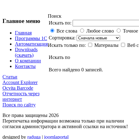
Поиск
Главное меню
Искать по:
Все слова
Любое слово
Точное
Главная
Сортировка:
Программы 1С
Автоматизация
Искать только по:
Материалы
Веб 
Downloads
(скачать)
Искать по
О компании
Контакты
Всего найдено 0 записей.
Статьи
Account Explorer
Ocvita Barcode
Отчетность через
интернет
Поиск по сайту
Все права защищены 2026
Перепечатка информации возможна только при наличии
согласия администратора и активной ссылки на источник!
designed by
raduga
|
joomlaportal